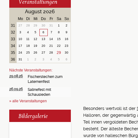
Veranstaltungen
August 2026
Mo
Di
Mi
Do
Fr
Sa
So
31
27
28
29
30
31
1
2
32
3
4
5
6
7
8
9
33
10
11
12
13
14
15
16
34
17
18
19
20
21
22
23
35
29
24
25
26
27
28
30
36
31
1
2
3
4
5
6
Nächste Veranstaltungen:
29.08.26
Fischerstechen zum
Laternenfest
26.09.26
Salinefest mit
Schausieden
» alle Veranstaltungen
Besonders wertvoll ist der
Bildergalerie
Halloren, der gegenwärtig 
Teil innen vergoldeten Bec
besteht. Der älteste Becher 
wurde von halleschen Bürge