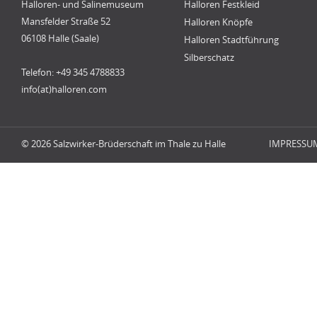
Halloren- und Salinemuseum
Halloren Festkleid
Mansfelder Straße 52
Halloren Knöpfe
06108 Halle (Saale)
Halloren Stadtführung
Silberschatz
Telefon: +49 345 4788833
info(at)halloren.com
© 2026 Salzwirker-Brüderschaft im Thale zu Halle
IMPRESSU