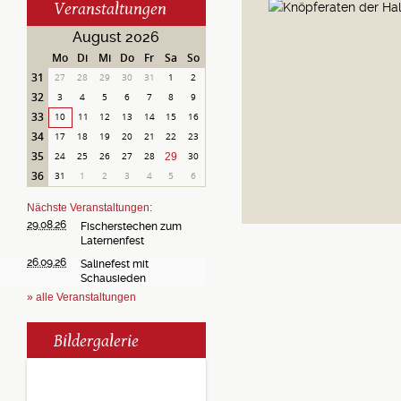
Veranstaltungen
August 2026
Mo
Di
Mi
Do
Fr
Sa
So
31
27
28
29
30
31
1
2
32
3
4
5
6
7
8
9
33
10
11
12
13
14
15
16
34
17
18
19
20
21
22
23
35
24
25
26
27
28
29
30
36
31
1
2
3
4
5
6
Nächste Veranstaltungen:
29.08.26
Fischerstechen zum
Laternenfest
26.09.26
Salinefest mit
Schausieden
» alle Veranstaltungen
Bildergalerie