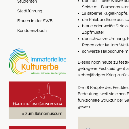
der Latz - eine Weste a
Studenten
Seide mit Blumenmuster
Stadtführung
18 silberne Kugelknöpfe,
die Kniebundhose aus 
Frauen in der SWB
blaue oder weiße Strick
Kondolenzbuch
Zopfmuster
der schwarze Umhang, K
Regen oder kaltem Wett
schwarze Halbschuhe mit
Dieses noch heute zu festl
getragene Festkleid geht a
siebenjährigen Krieg zurück
Die 18 Knöpfe des Festklei
Bedeutung, weil sie einen Ei
funktionelle Struktur der S
geben.